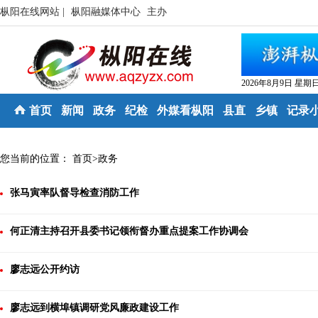
枞阳在线网站 |
枞阳融媒体中心
主办
2026年8月9日 星期
首页
新闻
政务
纪检
外媒看枞阳
县直
乡镇
记录
您当前的位置：
首页
>
政务
张马寅率队督导检查消防工作
何正清主持召开县委书记领衔督办重点提案工作协调会
廖志远公开约访
廖志远到横埠镇调研党风廉政建设工作