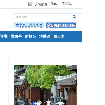
简体
| 手机站
设为首页
琴书
惜阴亭
射蛟台
洗墨池
白云岩