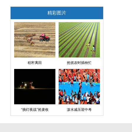
精彩图片
秸秆离田
抢抓农时插秧忙
“挑灯夜战”抢麦收
泼水减压迎中考