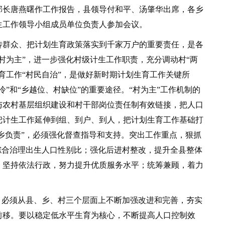
部长唐燕曙作工作报告，县领导付和平、汤肇华出席，各乡
生工作领导小组成员单位负责人参加会议。
群众、把计划生育政策落实到千家万户的重要责任，是各
村为主”，进一步强化村级计生工作职责，充分调动村“两
育工作“村民自治”，是做好新时期计划生育工作关键所
”和“乡越位、村缺位”的重要途径。“村为主”工作机制的
与农村基层组织建设和村干部岗位责任制有效链接，把人口
把计生工作延伸到组、到户、到人，把计划生育工作基础打
“乡负责”，必须强化督查指导和支持。突出工作重点，狠抓
综合治理出生人口性别比；强化后进村整改，提升全县整体
；坚持依法行政，努力提升优质服务水平；统筹兼顾，着力
必须从县、乡、村三个层面上不断加强改进和完善，夯实
前移。要以稳定低水平生育为核心，不断提高人口控制效