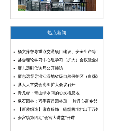
热点新闻
杨文萍督导重点交通项目建设、安全生产等工作
县委理论学习中心组学习（扩大）会议暨全县“两为”能力素质
廖志远到信访局公开接访
廖志远督导沿江湿地省级自然保护区（白荡湖片区）问题整改
县人大常委会党组扩大会议召开
青龙驿：青山绿水间的心灵栖息地
枞石园林：巧手育得园林茂 一片丹心富乡邻
【新质织造】康鑫服饰：缝纫机“哒”出千万外贸大生意
会宫镇第四期“会宫大讲堂”开讲