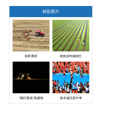
精彩图片
秸秆离田
抢抓农时插秧忙
“挑灯夜战”抢麦收
泼水减压迎中考