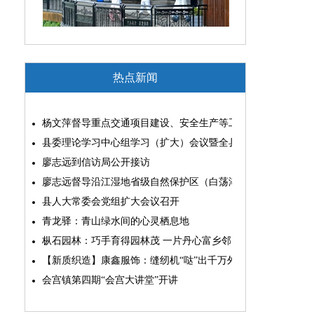
热点新闻
杨文萍督导重点交通项目建设、安全生产等工作
县委理论学习中心组学习（扩大）会议暨全县“两为”能力素质
廖志远到信访局公开接访
廖志远督导沿江湿地省级自然保护区（白荡湖片区）问题整改
县人大常委会党组扩大会议召开
青龙驿：青山绿水间的心灵栖息地
枞石园林：巧手育得园林茂 一片丹心富乡邻
【新质织造】康鑫服饰：缝纫机“哒”出千万外贸大生意
会宫镇第四期“会宫大讲堂”开讲