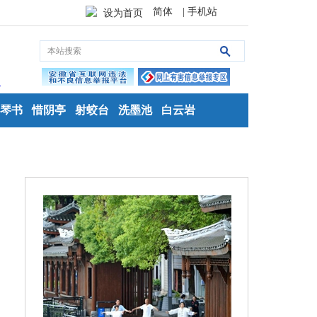
简体
| 手机站
设为首页
琴书
惜阴亭
射蛟台
洗墨池
白云岩