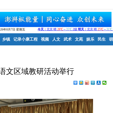
026年8月7日 星期五
乡镇
记录小康工程
视频
人文
武术
文苑
娱乐
民生
胡
语文区域教研活动举行