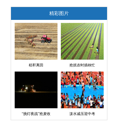
精彩图片
秸秆离田
抢抓农时插秧忙
“挑灯夜战”抢麦收
泼水减压迎中考