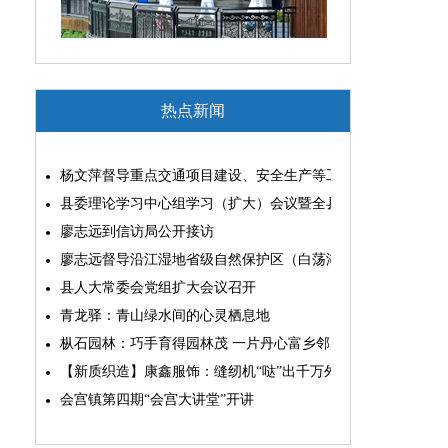
热点新闻
杨文萍督导重点交通项目建设、安全生产等工作
县委理论学习中心组学习（扩大）会议暨全县“两为”能力素质
廖志远到信访局公开接访
廖志远督导沿江湿地省级自然保护区（白荡湖片区）问题整改
县人大常委会党组扩大会议召开
青龙驿：青山绿水间的心灵栖息地
枞石园林：巧手育得园林茂 一片丹心富乡邻
【新质织造】康鑫服饰：缝纫机“哒”出千万外贸大生意
会宫镇第四期“会宫大讲堂”开讲