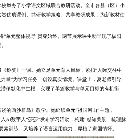
学校举办了小学语文区域联合教研活动。全市各县（区）小
共赏优质课例、共研教学策略、共享教研成果，为新教材使
“单元整体视野”贯穿始终。两节展示课生动呈现了枞阳
践。
称赞》一课。她立足单元育人目标，紧扣“人际交往中
暖力量”为学习任务，创设真实情境。课堂上，夏老师引导
在潜移默化中生根，实现了单篇教学与单元目标的有机衔
的西沙群岛》教学。她延续单元“祖国河山”主题，
入AI数字人“莎莎”发布学习活动，构建“感知美景—梳理脉
文要素训练，又培养了语言运用能力，厚植了家国情怀。