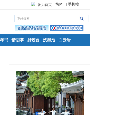
简体
| 手机站
设为首页
琴书
惜阴亭
射蛟台
洗墨池
白云岩