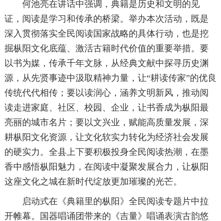
何池亮在讲话中强调，典籍是历史和文明的见
证，阅读是学习和传承的桥梁。举办本次活动，既是
深入贯彻落实全民阅读国家战略的具体行动，也是挖
掘枞阳文化底蕴、激活古籍时代价值的重要举措。要
以书为媒，传承千年文脉，从经典文献中探寻历史渊
源，从先贤事迹中汲取精神力量，让“耕读传家”的优良
传统代代相传；要以读润心，涵养文明新风，推动阅
读走进家庭、社区、校园、企业，让书香成为枞阳最
亮丽的城市名片；要以文兴业，赋能高质量发展，深
耕枞阳文化资源，让文化软实力转化为经济社会发展
的硬实力。全县上下要积极投身全民阅读热潮，在墨
香中感悟枞阳魅力，在阅读中凝聚发展合力，让枞阳
这座文化之城在新时代绽放更加璀璨的光芒。
启动式在《典籍里的枞阳》全民阅读专题片中拉
开帷幕。国器唱诵团带来的《吉量》唱诵表演古韵悠