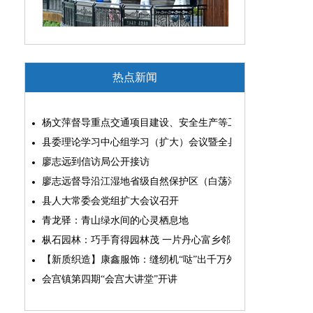
热点新闻
杨文萍督导重点交通项目建设、安全生产等工作
县委理论学习中心组学习（扩大）会议暨全县“两为”能力素质
廖志远到信访局公开接访
廖志远督导沿江湿地省级自然保护区（白荡湖片区）问题整改
县人大常委会党组扩大会议召开
青龙驿：青山绿水间的心灵栖息地
枞石园林：巧手育得园林茂 一片丹心富乡邻
【新质织造】康鑫服饰：缝纫机“哒”出千万外贸大生意
会宫镇第四期“会宫大讲堂”开讲