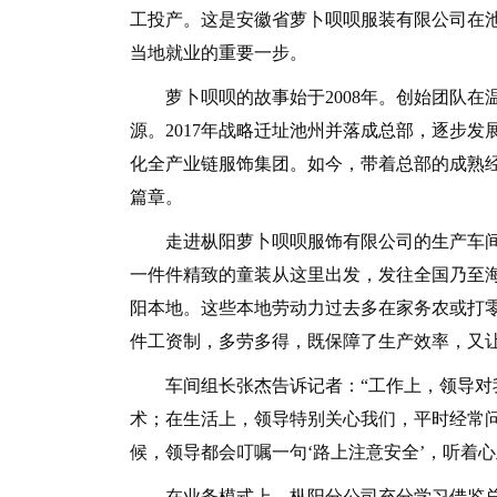
工投产。这是安徽省萝卜呗呗服装有限公司在
当地就业的重要一步。
萝卜呗呗的故事始于2008年。创始团队在
源。2017年战略迁址池州并落成总部，逐步
化全产业链服饰集团。如今，带着总部的成熟
篇章。
走进枞阳萝卜呗呗服饰有限公司的生产车间
一件件精致的童装从这里出发，发往全国乃至海
阳本地。这些本地劳动力过去多在家务农或打
件工资制，多劳多得，既保障了生产效率，又
车间组长张杰告诉记者：“工作上，领导对我
术；在生活上，领导特别关心我们，平时经常
候，领导都会叮嘱一句‘路上注意安全’，听着
在业务模式上，枞阳分公司充分学习借鉴总