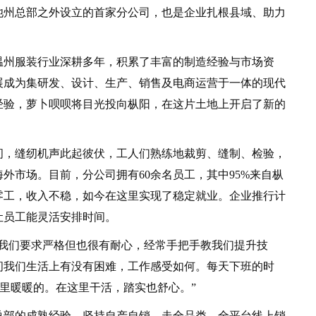
池州总部之外设立的首家分公司，也是企业扎根县域、助力
温州服装行业深耕多年，积累了丰富的制造经验与市场资
发展成为集研发、设计、生产、销售及电商运营于一体的现代
经验，萝卜呗呗将目光投向枞阳，在这片土地上开启了新的
，缝纫机声此起彼伏，工人们熟练地裁剪、缝制、检验，
外市场。目前，分公司拥有60余名员工，其中95%来自枞
零工，收入不稳，如今在这里实现了稳定就业。企业推行计
让员工能灵活安排时间。
们要求严格但也很有耐心，经常手把手教我们提升技
问我们生活上有没有困难，工作感受如何。每天下班的时
心里暖暖的。在这里干活，踏实也舒心。”
部的成熟经验，坚持自产自销，走全品类、全平台线上销