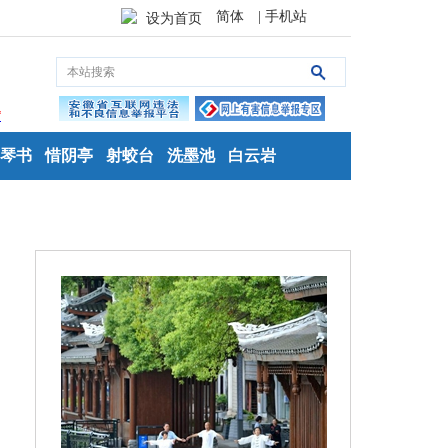
简体
| 手机站
设为首页
琴书
惜阴亭
射蛟台
洗墨池
白云岩