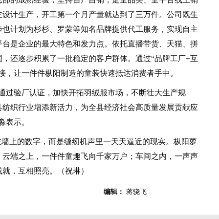
主设计生产，开工第一个月产量就达到了三万件。公司既生
步也计划为杉杉、罗蒙等知名品牌提供代工服务，实现自主
平台是企业的最大特色和发力点。依托直播带货、天猫、拼
，还逐步积累了一批稳定的客户群体。通过“品牌工厂+互
衔接，让一件件枞阳制造的童装快速抵达消费者手中。
过验厂认证，加快开拓羽绒服市场，不断壮大生产规
县纺织行业增添新活力，为全县经济社会高质量发展贡献应
淼表示。
墙上的数字，而是缝纫机声里一天天逼近的现实。枞阳萝
。云端之上，一件件童趣飞向千家万户；车间之内，一声声
成就，互相照亮。（祝琳）
编辑：
蒋骁飞