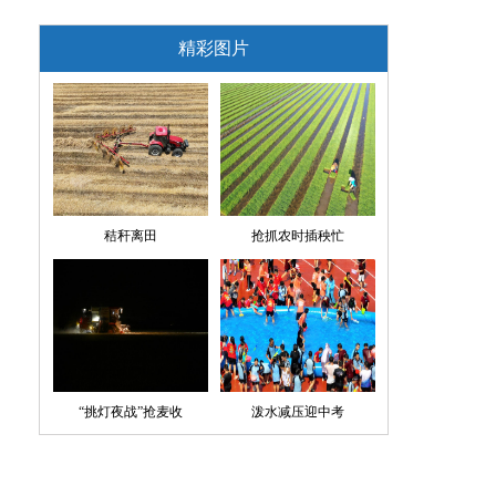
精彩图片
秸秆离田
抢抓农时插秧忙
“挑灯夜战”抢麦收
泼水减压迎中考