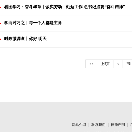
看图学习・奋斗华章丨诚实劳动、勤勉工作 总书记点赞“奋斗精神”
学而时习之｜每一个人都是主角
时政微调查丨你好 明天
<<
上5页
<
251
网站介绍
|
联系我们
|
律师声明
|