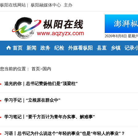
枞阳在线网站 |
枞阳融媒体中心
主办
2026年8月8日 星期
首页
新闻
政务
纪检
外媒看枞阳
县直
乡镇
记录
您当前的位置：
首页
>
国内
追光的你｜总书记赞扬他们是“顶梁柱”
学习手记｜“立根原在群众中”
学习笔记丨“要千方百计为青年办实事、解难事”
习语丨总书记为什么说这个“年轻的事业”也是“年轻人的事业”？