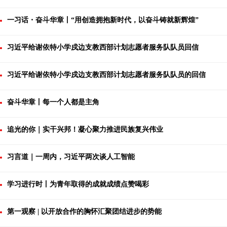
一习话・奋斗华章丨“用创造拥抱新时代，以奋斗铸就新辉煌”
习近平给谢依特小学戍边支教西部计划志愿者服务队队员回信
习近平给谢依特小学戍边支教西部计划志愿者服务队队员的回信
奋斗华章丨每一个人都是主角
追光的你｜实干兴邦！凝心聚力推进民族复兴伟业
习言道｜一周内，习近平两次谈人工智能
学习进行时丨为青年取得的成就成绩点赞喝彩
第一观察 | 以开放合作的胸怀汇聚团结进步的势能