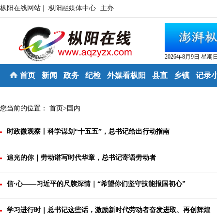
枞阳在线网站 |
枞阳融媒体中心
主办
2026年8月9日 星期
首页
新闻
政务
纪检
外媒看枞阳
县直
乡镇
记录
您当前的位置：
首页
>
国内
时政微观察丨科学谋划“十五五”，总书记给出行动指南
追光的你｜劳动谱写时代华章，总书记寄语劳动者
信·心——习近平的尺牍深情｜“希望你们坚守技能报国初心”
学习进行时｜总书记这些话，激励新时代劳动者奋发进取、再创辉煌