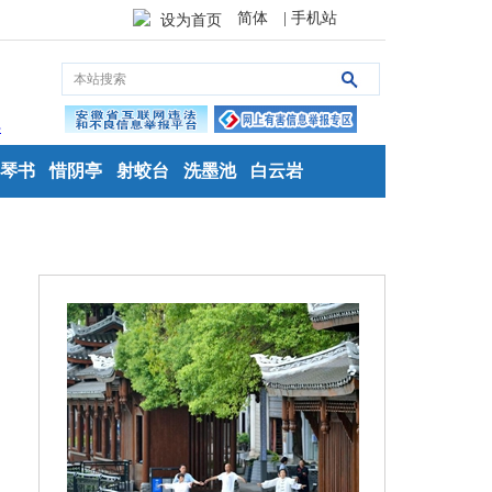
简体
| 手机站
设为首页
琴书
惜阴亭
射蛟台
洗墨池
白云岩