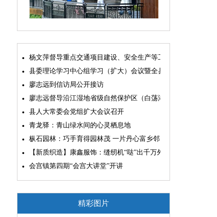
杨文萍督导重点交通项目建设、安全生产等工作
县委理论学习中心组学习（扩大）会议暨全县“两为”能力素质
廖志远到信访局公开接访
廖志远督导沿江湿地省级自然保护区（白荡湖片区）问题整改
县人大常委会党组扩大会议召开
青龙驿：青山绿水间的心灵栖息地
枞石园林：巧手育得园林茂 一片丹心富乡邻
【新质织造】康鑫服饰：缝纫机“哒”出千万外贸大生意
会宫镇第四期“会宫大讲堂”开讲
精彩图片