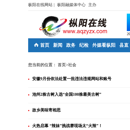
枞阳在线网站 |
枞阳融媒体中心
主办
2
首页
新闻
政务
纪检
外媒看枞阳
县直
您当前的位置：
首页
>
社会
安徽9月份依法处置一批违法违规网站和账号
池州2株古树入选“全国100株最美古树”
故乡美味寄相思
火热启幕 “辣妹”挑战赛现场太“火辣”！