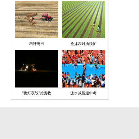
秸秆离田
抢抓农时插秧忙
“挑灯夜战”抢麦收
泼水减压迎中考