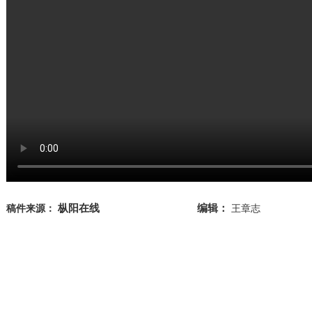
枞阳在线
编辑：
稿件来源：
王章志