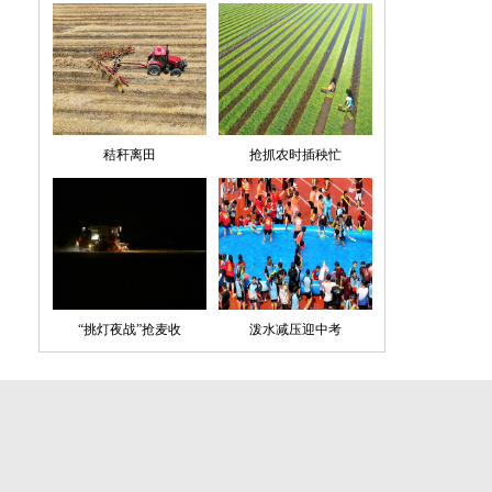
秸秆离田
抢抓农时插秧忙
“挑灯夜战”抢麦收
泼水减压迎中考