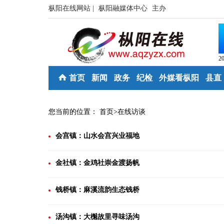
枞阳在线网站 |
枞阳融媒体中心
主办
2
首页
新闻
政务
纪检
外媒看枞阳
县直
您当前的位置：
首页
>
在线访谈
会宫镇：山水会宫兴业福地
金社镇：金鸡社崇金渡扬帆
钱桥镇：麻溪流韵生态钱桥
汤沟镇：大櫆故里寻味汤沟