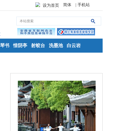
简体
| 手机站
设为首页
琴书
惜阴亭
射蛟台
洗墨池
白云岩