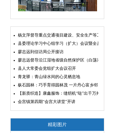
杨文萍督导重点交通项目建设、安全生产等工作
县委理论学习中心组学习（扩大）会议暨全县“两为”能力素质
廖志远到信访局公开接访
廖志远督导沿江湿地省级自然保护区（白荡湖片区）问题整改
县人大常委会党组扩大会议召开
青龙驿：青山绿水间的心灵栖息地
枞石园林：巧手育得园林茂 一片丹心富乡邻
【新质织造】康鑫服饰：缝纫机“哒”出千万外贸大生意
会宫镇第四期“会宫大讲堂”开讲
精彩图片