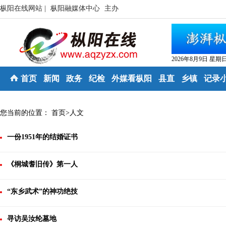
枞阳在线网站 |
枞阳融媒体中心
主办
2026年8月9日 星期
首页
新闻
政务
纪检
外媒看枞阳
县直
乡镇
记录
您当前的位置：
首页
>
人文
一份1951年的结婚证书
《桐城耆旧传》第一人
“东乡武术”的神功绝技
寻访吴汝纶墓地