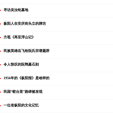
寻访吴汝纶墓地
枞阳人在安庆街头立的牌坊
方苞《再至浮山记》
民族英雄岳飞给阮氏宗谱题辞
令人惊叹的阮鹗墓石刻
1956年的《枞阳报》是啥样的
民国“蛟台里”路碑被发现
一位老枞阳的文化记忆