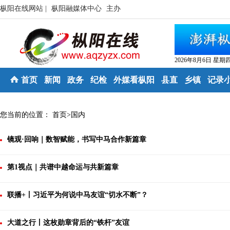
枞阳在线网站 |
枞阳融媒体中心
主办
2026年8月6日 星期
首页
新闻
政务
纪检
外媒看枞阳
县直
乡镇
记录
您当前的位置：
首页
>
国内
镜观·回响｜数智赋能，书写中马合作新篇章
第1视点｜共谱中越命运与共新篇章
联播+丨习近平为何说中马友谊“切水不断”？
大道之行丨这枚勋章背后的“铁杆”友谊